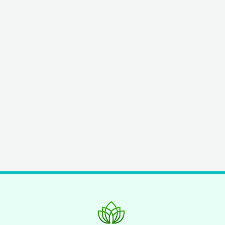
sempre nel cuore. La dott. Todaro riesce ad
03/10/2019
agire tramite una grande capacità empatica e
a prenderti per mano, tirando fuori
progressivamente ciò che sei, ti aiuta a
prendere in mano la tua vita ma sei tu che lo
fai. Lei ti indica le modalità e la strada per farlo
con fermezza ma anche con molta umanità,
ti sostiene fino a quando non ti rendi conto
che stai camminando da solo.
Luigi
25/02/2019