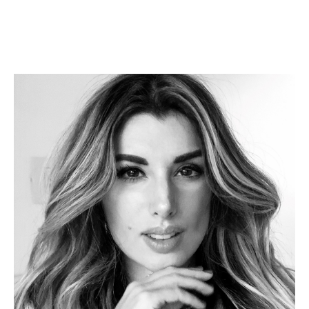
Narcisismo paologico
Disturbi dell'autostima
Dipendenza affettiva
Disturbi di personalita'
Disturbi psicosomatici o Somatoformi
Terapia di coppia
Psicoterapia online